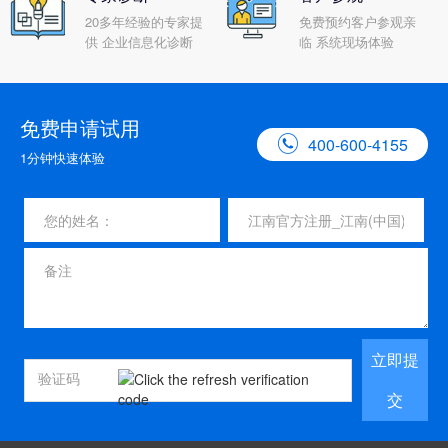
20多年经验的专家提
免费预约客户参观亲
供 企业信息化诊断
临 系统现场体验
免费申请试用

400-600-4155
1分钟快速体验
立即提
交