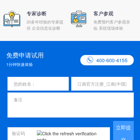
专家诊断
客户参观
20多年经验的专家提
免费预约客户参观亲
供 企业信息化诊断
临 系统现场体验
免费申请试用

400-600-4155
1分钟快速体验
立即提
交