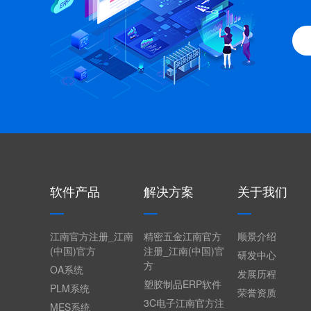
软件产品
解决方案
关于我们
江南官方注册_江南
精密五金江南官方
顺景介绍
(中国)官方
注册_江南(中国)官
研发中心
方
OA系统
发展历程
塑胶制品ERP软件
PLM系统
荣誉资质
3C电子江南官方注
MES系统