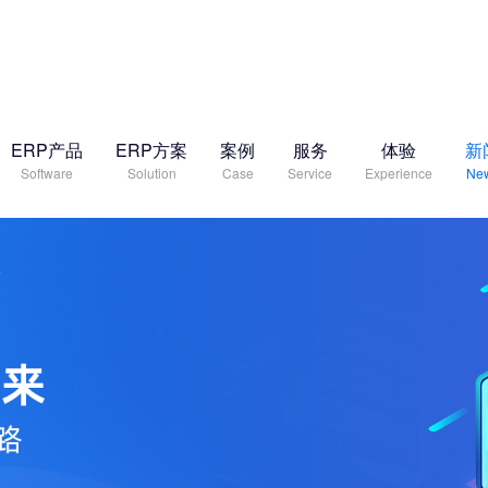
ERP产品
ERP方案
案例
服务
体验
新
Software
Solution
Case
Service
Experience
Ne