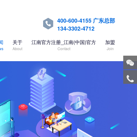
400-600-4155 广东总部

134-3302-4712
闻
关于
江南官方注册_江南(中国)官方
加盟
ws
About
Contact
Join
关注
微信
服务
热线
回到
顶部