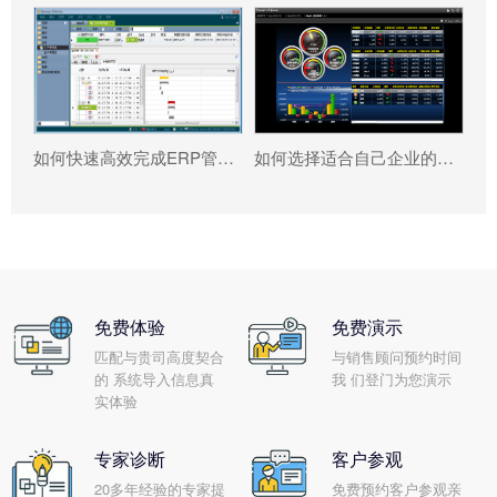
如何快速高效完成ERP管理系统配置?
如何选择适合自己企业的ERP软件?
免费体验
免费演示
匹配与贵司高度契合
与销售顾问预约时间
的 系统导入信息真
我 们登门为您演示
实体验
专家诊断
客户参观
20多年经验的专家提
免费预约客户参观亲