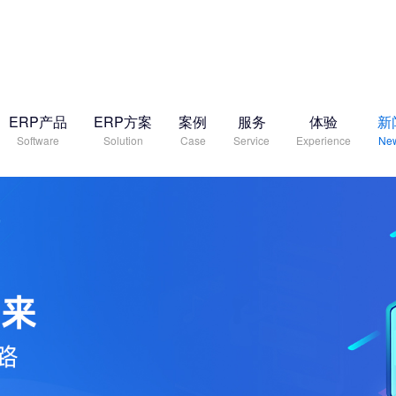
ERP产品
ERP方案
案例
服务
体验
新
Software
Solution
Case
Service
Experience
Ne