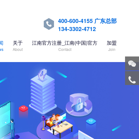
400-600-4155 广东总部

134-3302-4712
闻
关于
江南官方注册_江南(中国)官方
加盟
ws
About
Contact
Join
关注
微信
服务
热线
回到
顶部