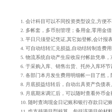
1. 会计科目可以不同投资类型设立,方
2. 多帐套，多币别管理；备用金,零用金
3. 平日只须登记凭证,其它如登帐,会计
4. 可自动结转汇兑损益,自动结转制造费
5. 物流系统自动产生应收应付帐款凭单
6. 于采购入库、销售出货、托外入库环
7. 各部门本月发生费用明细帐一目了然，
8. 月底损益结转后，自动出具资产负债
9. 月底期末调汇后，可以随时查看外币
10. 随时查询现金日记账和银行存款日
11. 也支持项目型核算，包括该项目的