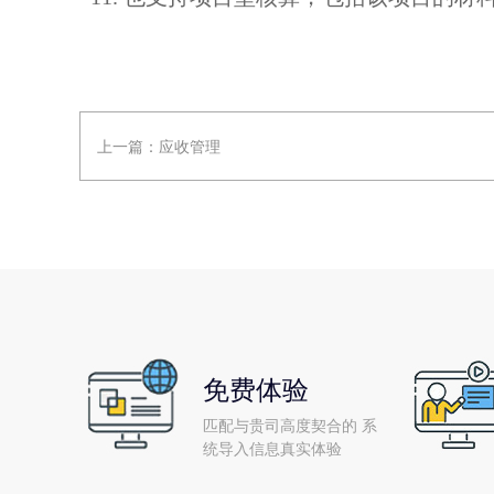
上一篇：
应收管理
免费体验
匹配与贵司高度契合的 系
统导入信息真实体验