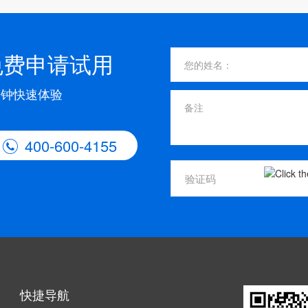
免费申请试用
分钟快速体验
400-600-4155

快捷导航