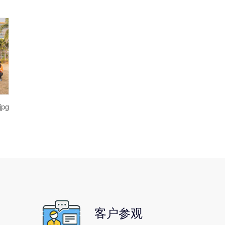
jpg
客户参观