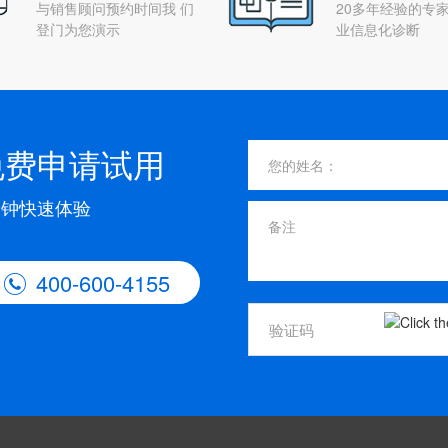
与销售顾问预约时间我 们
20多年经验的专家
登门为您演示
业信息化诊断
免费申请试用
分钟快速体验
400-600-4155
