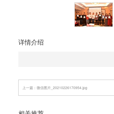
详情介绍
上一篇：
微信图片_20210226170954.jpg
相关推荐