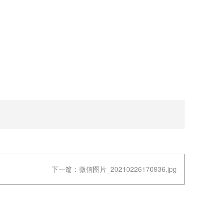
下一篇：
微信图片_20210226170936.jpg