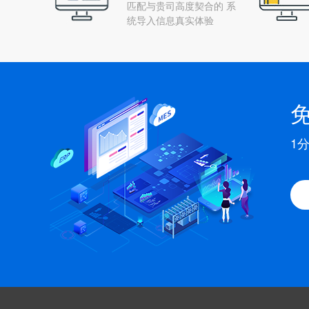
匹配与贵司高度契合的 系
统导入信息真实体验
1