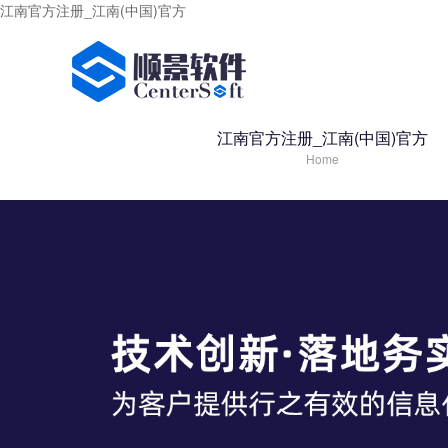
江南官方注册_江南(中国)官方
江南官方注册_江南(中国)官方
Home